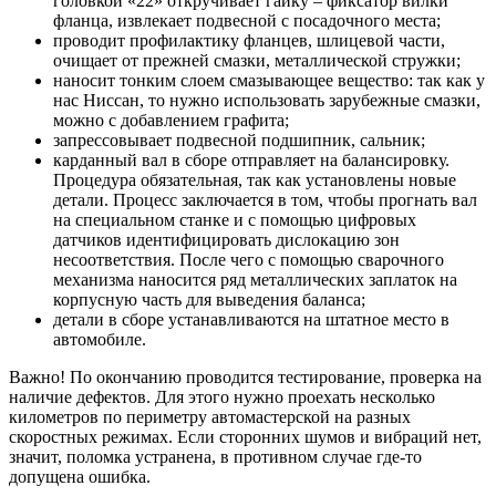
головкой «22» откручивает гайку – фиксатор вилки
фланца, извлекает подвесной с посадочного места;
проводит профилактику фланцев, шлицевой части,
очищает от прежней смазки, металлической стружки;
наносит тонким слоем смазывающее вещество: так как у
нас Ниссан, то нужно использовать зарубежные смазки,
можно с добавлением графита;
запрессовывает подвесной подшипник, сальник;
карданный вал в сборе отправляет на балансировку.
Процедура обязательная, так как установлены новые
детали. Процесс заключается в том, чтобы прогнать вал
на специальном станке и с помощью цифровых
датчиков идентифицировать дислокацию зон
несоответствия. После чего с помощью сварочного
механизма наносится ряд металлических заплаток на
корпусную часть для выведения баланса;
детали в сборе устанавливаются на штатное место в
автомобиле.
Важно! По окончанию проводится тестирование, проверка на
наличие дефектов. Для этого нужно проехать несколько
километров по периметру автомастерской на разных
скоростных режимах. Если сторонних шумов и вибраций нет,
значит, поломка устранена, в противном случае где-то
допущена ошибка.